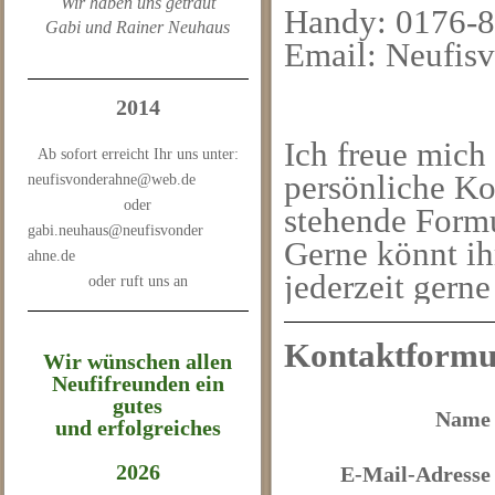
Wir haben uns getraut
Handy: 0176-
Gabi und Rainer Neuhaus
Email: Neufi
2014
Ich freue mich
Ab sofort erreicht Ihr uns unter:
persönliche K
neufisvonderahne@web.de
oder
stehende Formu
gabi.neuhaus@neufisvonder
Gerne könnt ihr
ahne.de
jederzeit gerne
oder ruft uns an
Kontaktformu
Wir wünschen allen
Neufifreunden ein
gutes
Name
und erfolgreiches
2026
E-Mail-Adresse