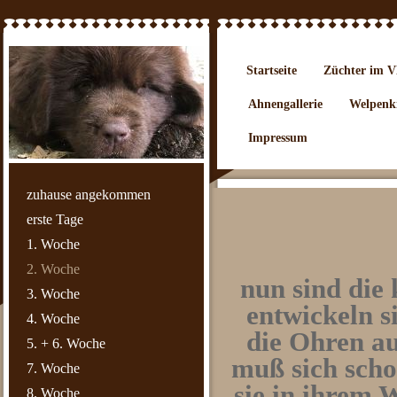
Startseite
Züchter im
Ahnengallerie
Welpenki
Impressum
zuhause angekommen
erste Tage
1. Woche
2. Woche
nun sind die
3. Woche
entwickeln s
4. Woche
die Ohren au
5. + 6. Woche
muß sich scho
7. Woche
sie in ihrem 
8. Woche