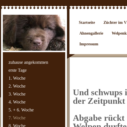
Startseite
Züchter im
Ahnengallerie
Welpenki
Impressum
zuhause angekommen
erste Tage
1. Woche
2. Woche
Und schwups i
3. Woche
der Zeitpunkt
4. Woche
5. + 6. Woche
Abgabe rückt m
7. Woche
Welpen durft
8. Woche